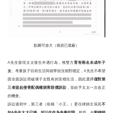
點圖可放大（個資已遮蔽）
A先生發現太太發生外遇行為，惟雙方
育有兩名未成年子
女
。考量孩子目前生活與就學狀況相對穩定，A先生不希望
因全面訴訟而破壞子女既有的安穩生活，因此選擇
僅對第
三者提起侵害配偶權損害賠償訴訟
，並給予太太一次改正
的機會。
訴訟過程中，第三者（俗稱「小王」）委任律師主張其
不
知A先生太太已婚，並以此作為免責抗辯
。然而，在
劉律師