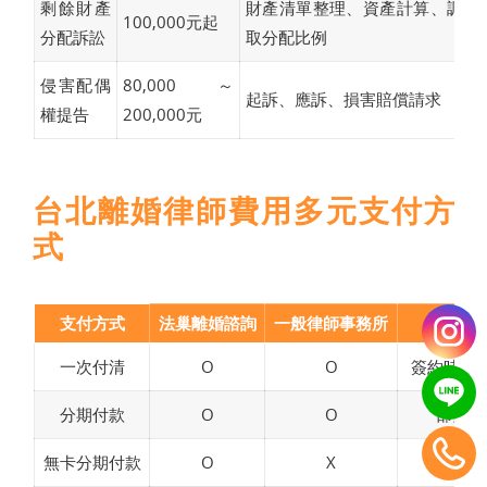
剩餘財產
財產清單整理、資產計算、調查
100,000元起
分配訴訟
取分配比例
侵害配偶
80,000～
起訴、應訴、損害賠償請求
權提告
200,000元
台北離婚律師費用多元支付方
式
支付方式
法巢離婚諮詢
一般律師事務所
一次付清
O
O
簽約時一
分期付款
O
O
部分律
無卡分期付款
O
X
少數