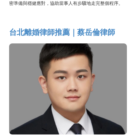
密準備與穩健應對，協助當事人有步驟地走完整個程序。
台北離婚律師推薦｜蔡岳倫律師