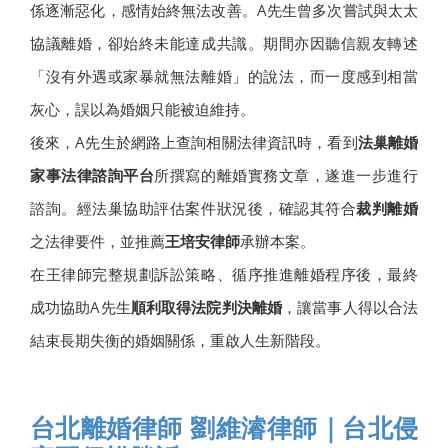
係逐漸惡化，感情始終無法改善。A先生曾多次嘗試與太太
協議離婚，卻始終未能達成共識。期間亦因聽信親友轉述
「沒有外遇或家暴就無法離婚」的說法，而一度感到相當
灰心，誤以為婚姻只能被迫維持。
後來，A先生於網路上查詢相關法律資訊時，看到
法巢離婚
家事法律諮詢平台
所撰寫的離婚實務文章，遂進一步進行
諮詢。經法巢協助評估案件狀況後，確認其符合
裁判離婚
之法律要件，並推薦
王培安律師
承辦本案。
在王律師完整規劃訴訟策略、循序推進離婚程序後，最終
成功協助A先生
順利取得法院判決離婚
，讓當事人得以合法
結束長期失衡的婚姻關係，重啟人生新階段。
台北離婚律師 劉維濬律師｜台北侵