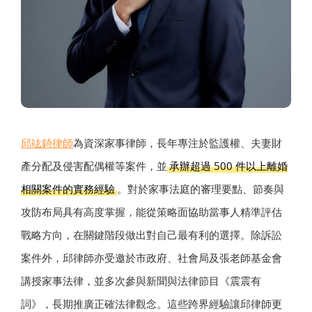
邱竑錡律師
為資深家事律師，長年專注於監護權、夫妻財
產分配及侵害配偶權等案件，並
承辦超過 500 件以上離婚
相關案件的實務經驗
。對於家事法庭的審理要點、節奏與
攻防布局具有高度掌握，能從策略面協助當事人精準評估
戰略方向，在關鍵階段做出對自己最有利的選擇。除訴訟
案件外，邱律師亦受邀於市政府、社會局及張老師基金會
講授家事法律，並多次參與新聞與法律節目《震震有
詞》，長期推廣正確法律觀念。這些跨界經驗讓邱律師更