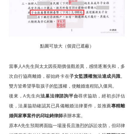
點圖可放大（個資已遮蔽）
當事人A先生與太太因長期價值觀差異，感情逐漸失和，多
次自行協商離婚，卻始終卡在
子女監護權無法達成共識
。
雙方皆希望爭取孩子的監護權，使離婚進程陷入僵局。
後來，A先生向
法巢法律諮詢平台
尋求協助，經初步評估
後，法巢協助確認其已具備離婚法律要件，並推薦
專精離
婚與家事案件的邱竑錡律師
承辦本案。
原本A先生預期將面臨一場漫長且激烈的訴訟攻防，但邱律