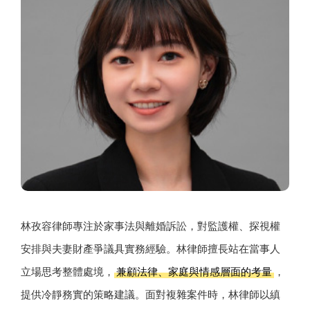
林孜容律師專注於家事法與離婚訴訟，對監護權、探視權
安排與夫妻財產爭議具實務經驗。林律師擅長站在當事人
立場思考整體處境，
兼顧法律、家庭與情感層面的考量
，
提供冷靜務實的策略建議。面對複雜案件時，林律師以縝