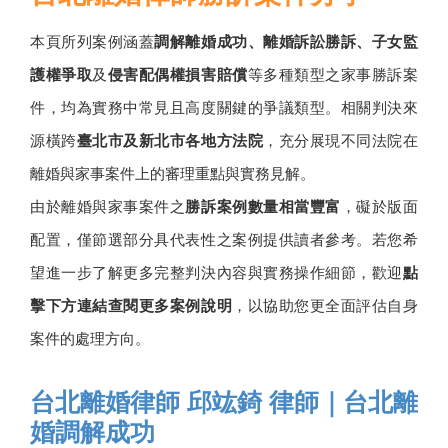
本頁所列案例涵蓋
調解離婚成功、離婚訴訟勝訴、子女監
護權爭取
及
侵害配偶權損害賠償
等多種類型之家事勝訴案
件，均為實務中常見且高度關鍵的爭議類型。相關判決來
源橫跨
臺北市及新北市各地方法院
，充分展現不同法院在
離婚與家事案件上的審理重點與實務見解。
由於離婚與家事案件之
勝訴案例數量相當豐富
，礙於版面
配置，僅節選部分具代表性之案例提供讀者參考。若您希
望進一步了解更多完整判決內容與實務操作細節，歡迎
點
擊下方連結查閱更多案例說明
，以協助您更全面評估自身
案件的處理方向。
台北離婚律師 邱竑錡 律師｜台北離
婚調解成功