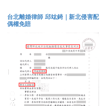
台北離婚律師 邱竑錡｜新北侵害配
偶權免賠