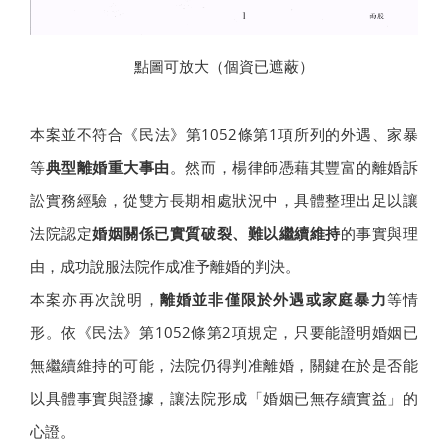
點圖可放大（個資已遮蔽）
本案並不符合《民法》第1052條第1項所列的外遇、家暴
等
典型離婚重大事由
。然而，楊律師憑藉其豐富的離婚訴
訟實務經驗，從雙方長期相處狀況中，具體整理出足以讓
法院認定
婚姻關係已實質破裂、難以繼續維持
的事實與理
由，成功說服法院作成准予離婚的判決。
本案亦再次說明，
離婚並非僅限於外遇或家庭暴力
等情
形。依《民法》第1052條第2項規定，只要能證明婚姻已
無繼續維持的可能，法院仍得判准離婚，關鍵在於是否能
以具體事實與證據，讓法院形成「婚姻已無存續實益」的
心證。