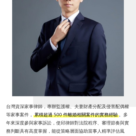
台灣資深家事律師，專辦監護權、夫妻財產分配及侵害配偶權
等家事案件，
累積超過 500 件離婚相關案件的實務經驗
。多
年來深度參與家事訴訟，使邱律師對法院程序、審理節奏與實
務判斷具有高度掌握，能從策略層面協助當事人精準評估風