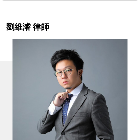
劉維濬 律師