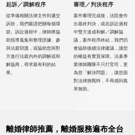
起訴／調解程序
審理／判決程序
從準備相關法律文件到遞交
案件審理完成後，法院會作
訴狀，我們嚴謹把關每個環
出最終判決，或在訴訟過程
節。訴訟過程中，律師將協
中雙方達成和解／調解協
助指導蒐集和整理證據、參
議，案件程序終結，我們仍
與法庭辯護，或協助您與對
會協助後續法律建議，讓您
方進行法庭內外的調解或和
的權益有實質保障。法巢專
解協商，尋求最有利的結
業律師團隊不只打官司，更
果。
為您「解決問題」，讓您面
對法律挑戰時，不再感到孤
單無助。
離婚律師推薦，離婚服務遍布全台