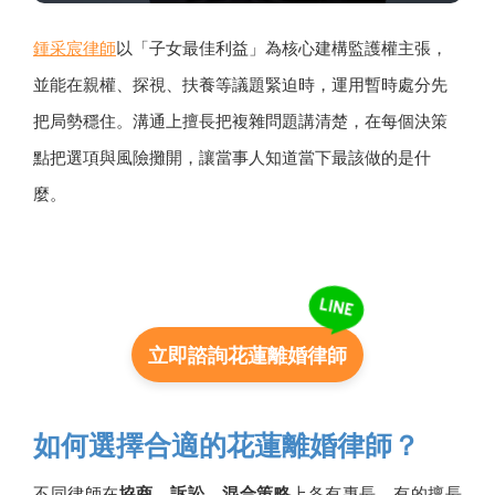
鍾采宸律師
以「子女最佳利益」為核心建構監護權主張，
並能在親權、探視、扶養等議題緊迫時，運用暫時處分先
把局勢穩住。溝通上擅長把複雜問題講清楚，在每個決策
點把選項與風險攤開，讓當事人知道當下最該做的是什
麼。
立即諮詢花蓮離婚律師
如何選擇合適的花蓮離婚律師？
不同律師在
協商、訴訟、混合策略
上各有專長，有的擅長