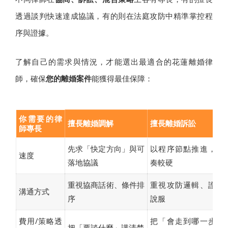
透過談判快速達成協議，有的則在法庭攻防中精準掌控程
序與證據。
了解自己的需求與情況，才能選出最適合的花蓮離婚律
師，確保
您的離婚案件
能獲得最佳保障：
你需要的律
擅長離婚調解
擅長離婚訴訟
師專長
先求「快定方向」與可
以程序節點推進，節
速度
落地協議
奏較硬
重視協商話術、條件排
重視攻防邏輯、證據
溝通方式
序
說服
費用/策略透
把「會走到哪一步」
把「要談什麼」講清楚