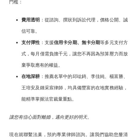
門檻：
費用透明
：從諮詢、撰狀到訴訟代理，價格公開、誠
信可靠。
支付彈性
：支援
信用卡分期、無卡分期
等多元支付方
式，每月僅需負擔千元，讓您不再因為預算壓力而放
棄爭取應有的權益。
在地深耕
：推薦名單中的邱竑錡、李佳純、楊富勝、
王培安及鍾采宸律師，均具備豐富的在地實務經驗，
能精準掌握法官裁量重點。
讓您有信心面對離婚，邁向更好的明天。
現在就聯繫法巢，預約專業律師諮詢。讓我們協助您釐清