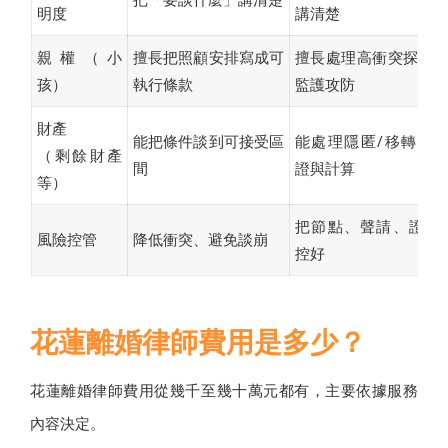
明度
講清楚
親權（小
擅長把照顧安排寫成可
擅長處理高衝突探視/
孩）
執行條款
監護攻防
財產
能把條件談到可接受區
能處理隱匿/移轉/舉
（剩餘財產
間
證與計算
等）
把節點、聲請、證據
風險控管
降低衝突、避免談崩
控好
花蓮離婚律師費用是多少？
花蓮離婚律師費用從幾千至幾十萬元都有，主要依據服務
內容決定。