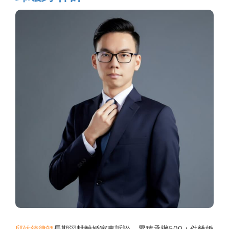
邱竑錡律師
長期深耕離婚家事訴訟，累積承辦500＋件離婚