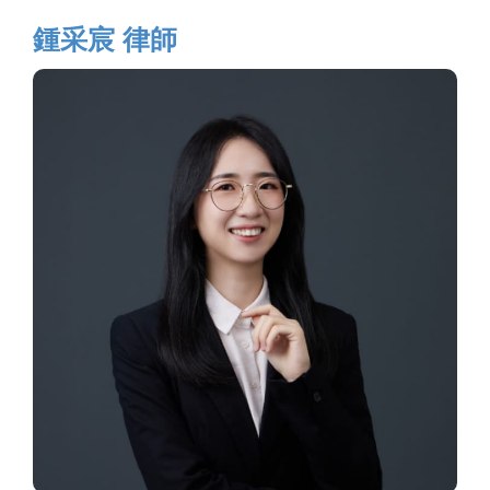
鍾采宸 律師