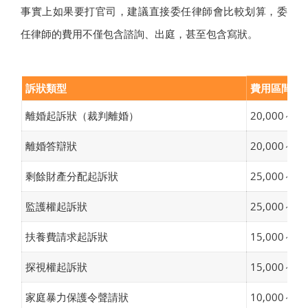
事實上如果要打官司，建議直接委任律師會比較划算，委
任律師的費用不僅包含諮詢、出庭，甚至包含寫狀。
訴狀類型
費用區間（
離婚起訴狀（裁判離婚）
20,000～50
離婚答辯狀
20,000～40
剩餘財產分配起訴狀
25,000～60
監護權起訴狀
25,000～60
扶養費請求起訴狀
15,000～40
探視權起訴狀
15,000～40
家庭暴力保護令聲請狀
10,000～30