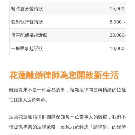
暫時處分聲請狀
15,000～40
強制執行聲請狀
8,000～25,
侵害配偶權起訴狀
20,000～50
一般民事起訴狀
10,000～30
花蓮離婚律師為您開啟新生活
離婚從來不是一件容易的事，複雜法律問題與情緒的拉扯
往往讓人疲於奔命。
法巢花蓮離婚律師團隊深知每一位當事人的難處，我們不
僅提供專業的法律策略，更致力於解決「請律師」的經濟