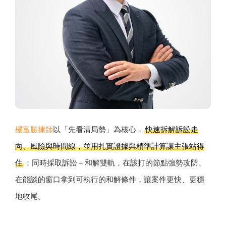
楊富勝律師
以「先看清局勢」為核心，
快速拆解訴訟走
向、風險與時間線，並用扎實證據與精準計算讓主張站得
住
；同時採取訴訟＋和解雙軌，在該打的節點強勢攻防、
在能談的窗口拿到可執行的和解條件，讓案件更快、更穩
地收尾。