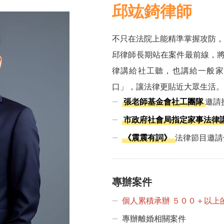
邱竑錡律師
不只在法院上能精準掌握攻防，
邱律師長期站在案件最前線，
律講給社工聽，也講給一般家
口」，讓法律更貼近大眾生活。
張老師基金會社工團隊
邀請
市政府社會局指定家事法律
《震震有詞》
法律節目邀請
專辦案件
個人累積承辦 ５００＋以上
專辦離婚相關案件