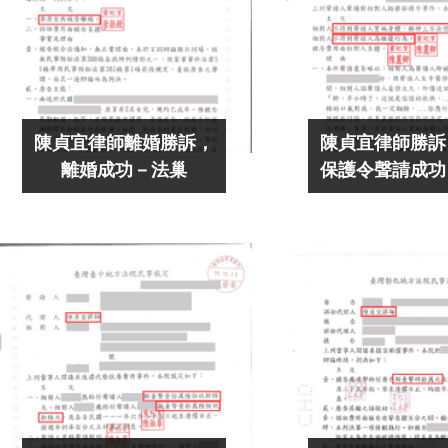
陳貞宜律師離婚勝訴，
陳貞宜律師勝訴
離婚成功－法巢
保護令聲請成功