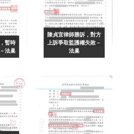
陳貞宜律師勝訴，對方
，暫時
上訴爭取監護權失敗－
－法巢
法巢