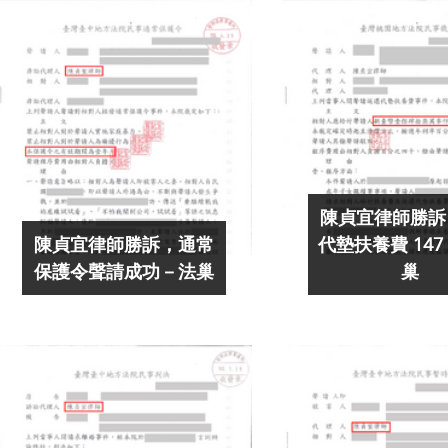
陳貞宜律師勝訴
陳貞宜律師勝訴，通常
代墊扶養費 147
保護令聲請成功－法巢
巢