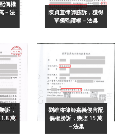
配偶權
 萬－法
陳貞宜律師勝訴，獲得
單獨監護權－法巢
勝訴，
劉維濬律師嘉義侵害配
.8 萬
偶權勝訴，獲賠 15 萬
－法巢