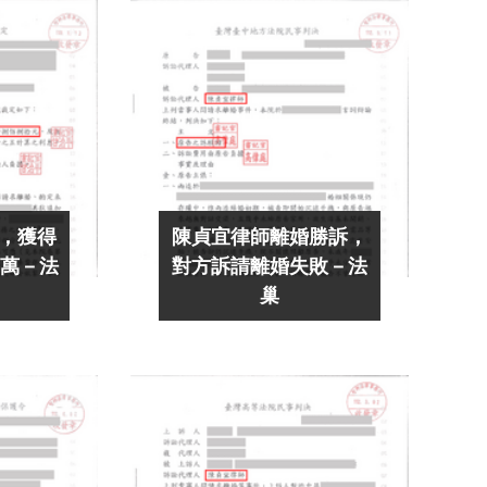
，獲得
陳貞宜律師離婚勝訴，
 萬－法
對方訴請離婚失敗－法
巢