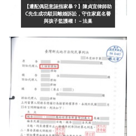
【遭配偶惡意誣指家暴？】陳貞宜律師助
C先生成功駁回離婚訴訟，守住家庭名譽
與孩子監護權！－法巢