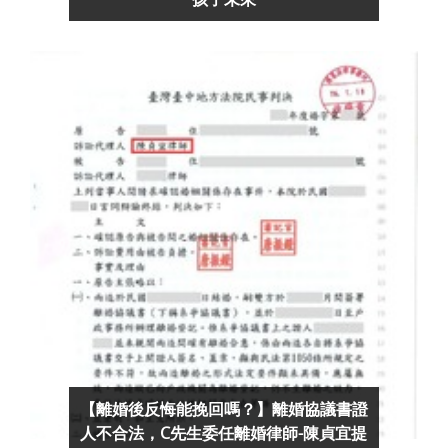
【離婚後反悔能挽回嗎？】離婚協議書證
人不合法，C先生委任離婚律師-陳貞宜提