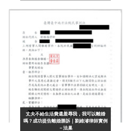
丈夫不給生活費還羞辱我，我可以離婚
嗎？成功提告離婚勝訴｜劉維濬律師實例
－法巢