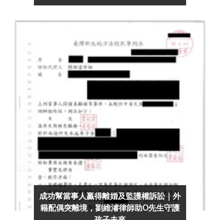
成功幫當事人贏得離婚及監護權訴訟｜外
籍配偶突離境，劉維濬律師助O先生守護
孩子未來