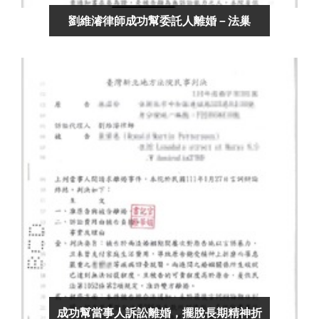
劉維濬律師成功幫委託人離婚－法巢
成功幫當事人訴訟離婚，擺脫長期精神折