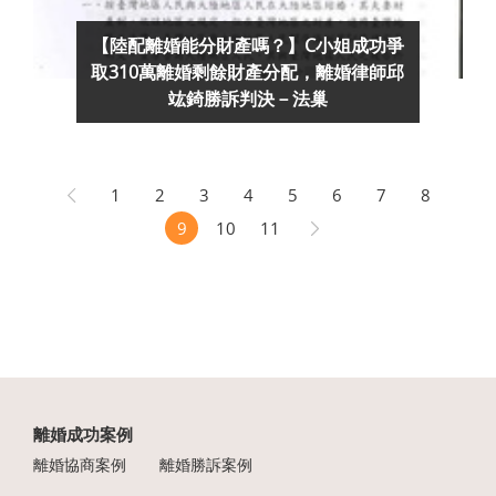
【陸配離婚能分財產嗎？】C小姐成功爭
取310萬離婚剩餘財產分配，離婚律師邱
竑錡勝訴判決－法巢
1
2
3
4
5
6
7
8
9
10
11
離婚成功案例
離婚協商案例
離婚勝訴案例