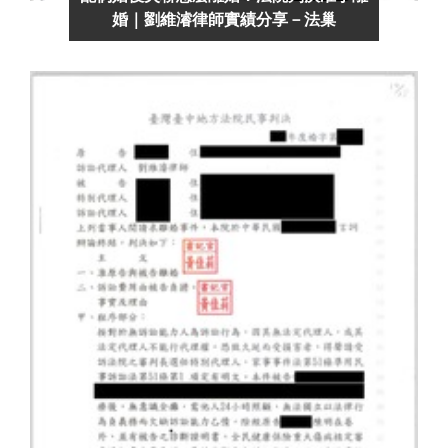
婚｜劉維濬律師實績分享－法巢