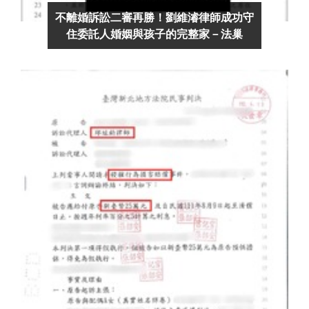
不離婚訴訟二審再勝！劉維濬律師成功守
住委託人婚姻與孩子的完整家－法巢