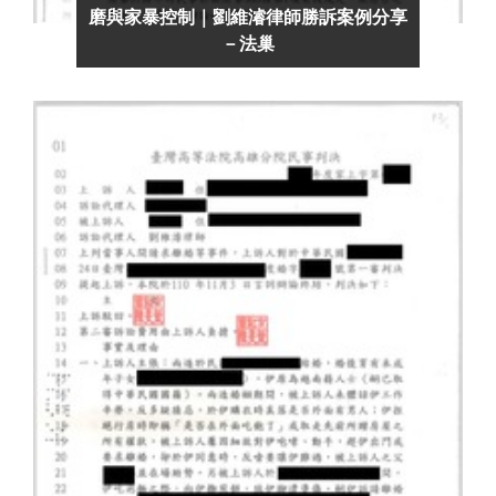
磨與家暴控制｜劉維濬律師勝訴案例分享
－法巢