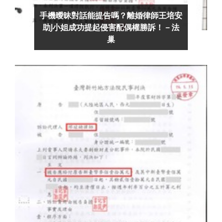
手機曖昧對話能提告嗎？離婚律師王培安
助J小姐成功提起侵害配偶權勝訴！－法
巢