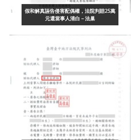
假和解真誣告侵害配偶權，法院判賠25萬
元還當事人清白－法巢