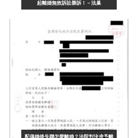
起離婚無效訴訟勝訴！－法巢
配偶婚後失聯怎麼離婚？法院判決准予離