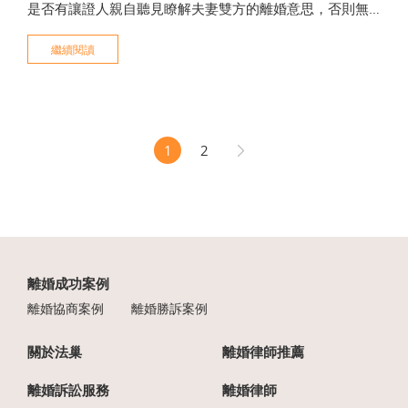
是否有讓證人親自聽見瞭解夫妻雙方的離婚意思，否則無
疑是白花費用，卻無法達到離婚之目的。另外，如證人僅
繼續閱讀
有聽聞夫妻一方有離婚意思，但沒有聽聞到另一方的離婚
意思，又或是所聽聞到另一方的離婚意思，是經由第三人
轉述，
1
2
離婚成功案例
離婚協商案例
離婚勝訴案例
關於法巢
離婚律師推薦
離婚訴訟服務
離婚律師