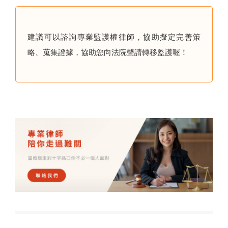
建議可以諮詢專業監護權律師，協助擬定完善策
略、蒐集證據，協助您向法院聲請轉移監護喔！