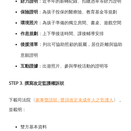
財力證明
：近半年的薪轉紀錄、扣繳憑單等財力證明
保險證明
：為孩子投保的醫療險、教育基金等規劃
環境照片
：為孩子準備的獨立房間、書桌、遊戲空間
作息規劃
：上下學接送時間、課後輔導安排
後援清單
：列出可協助照顧的親屬，居住距離與協助
意願證明
互動證據
：出遊照片、參與學校活動的證明等
STEP 3. 撰寫改定監護權訴狀
下載司法院〈
家事聲請狀--聲請改定未成年人之監護人
〉，
並載明：
雙方基本資料