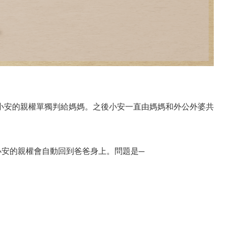
小安的親權單獨判給媽媽。之後小安一直由媽媽和外公外婆共
小安的親權會自動回到爸爸身上。問題是─