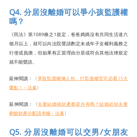
Q4. 分居沒離婚可以爭小孩監護權
嗎？
《民法》第1089條之1規定，爸爸媽媽沒有共同生活達六
個月以上，就可以向法院聲請酌定未成年子女權利義務之
行使或負擔，但如果有正當理由分居或符合其他法律規定
就不能聲請。
延伸閱讀：〈
爭取監護權懶人包，打監護權官司必看15大
重點！－法巢
〉
延伸閱讀：〈
夫妻結婚後財產都是共有嗎？結婚必知夫妻
剩餘財產分配請求權－法巢
〉
Q5. 分居沒離婚可以交男/女朋友