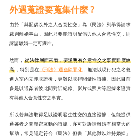
外遇蒐證要蒐集什麼 ?
由於「與配偶以外之人合意性交」為《民法》列舉得請求
裁判離婚事由，因此只要能證明配偶與他人合意性交，則
訴請離婚一定可獲准。
然而，
從法律層面來看，要證明有合意性交之事實難度較
高
，特別是在
《刑法》通姦除罪化
，無法以現行犯之名義
進入室內立即取證後，更難以取得關鍵性證據。因此目前
多是以通姦者彼此間對話紀錄、影片或照片等證據來證實
有與他人合意性交之事實。
所以若無法取得足以證明發生性交的直接證據，但能提供
通姦者之間親密互動的證據，亦可對訴請離婚有相當大的
幫助，常見認定符合《民法》但書「其他難以維持婚姻」