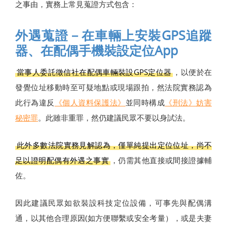
之事由，實務上常見蒐證方式包含：
外遇蒐證－在車輛上安裝GPS追蹤
器、在配偶手機裝設定位App
當事人委託徵信社在配偶車輛裝設GPS定位器
，以便於在
發覺位址移動時至可疑地點或現場跟拍，然法院實務認為
此行為違反
《個人資料保護法》
並同時構成
《刑法》妨害
秘密罪
。此雖非重罪，然仍建議民眾不要以身試法。
此外多數法院實務見解認為，僅單純提出定位位址，尚不
足以證明配偶有外遇之事實
，仍需其他直接或間接證據輔
佐。
因此建議民眾如欲裝設科技定位設備，可事先與配偶溝
通，以其他合理原因(如方便聯繫或安全考量），或是夫妻