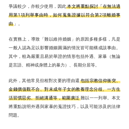
爭議較少，亦較少使用，因此
本文將重點探討「在無法適
用第1項列舉事由時，如何蒐集證據以符合第2項離婚事
由
」。
在實務上，導致「難以維持婚姻」的原因多種多樣，凡是
一般人認為足以影響婚姻圓滿的情況皆可能構成該事由。
其中，較為嚴重且易於舉證的情形包括外遇、家暴（無論
是言語、精神或身體上的暴力）、長期分居等。
此外，其他常見但相對次要的理由還
包括宗教信仰衝突、
金錢價值觀不合、對未成年子女的教養理念分歧、一方生
活習慣惡劣、拒絕溝通等，範圍廣泛
難以一一列舉。本文
將重點說明外遇與家暴的蒐證技巧，以及可能涉及的法律
問題。