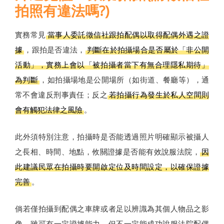
拍照有違法嗎?)
實務常見
當事人委託徵信社跟拍配偶以取得配偶外遇之證
據
，跟拍是否違法，
判斷在於拍攝場合是否屬於「非公開
活動」，實務上會以「被拍攝者當下有無合理隱私期待」
為判斷
，如拍攝場地是公開場所（如街道、餐廳等），通
常不會違反刑事責任；反之
若拍攝行為發生於私人空間則
會有觸犯法律之風險
。
此外須特別注意，拍攝時是否能透過照片明確顯示被攝人
之長相、時間、地點，攸關證據是否能有效說服法院，
因
此建議民眾在拍攝時要開啟定位及時間設定，以確保證據
完善
。
倘若僅拍攝到配偶之車牌或者足以辨識為其個人物品之影
像，雖可有一定證據能力，但不一定能成功說服法院配偶