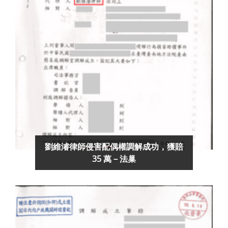
劉維濬律師侵害配偶權調解成功，獲賠
35 萬－法巢