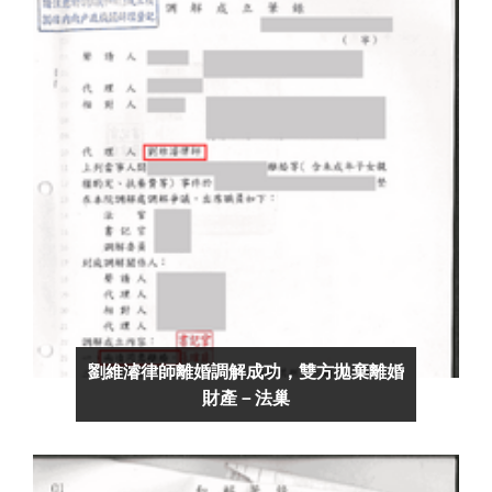
劉維濬律師離婚調解成功，雙方拋棄離婚
財產－法巢