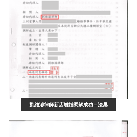
劉維濬律師新店離婚調解成功－法巢