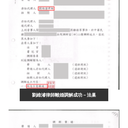
劉維濬律師離婚調解成功－法巢