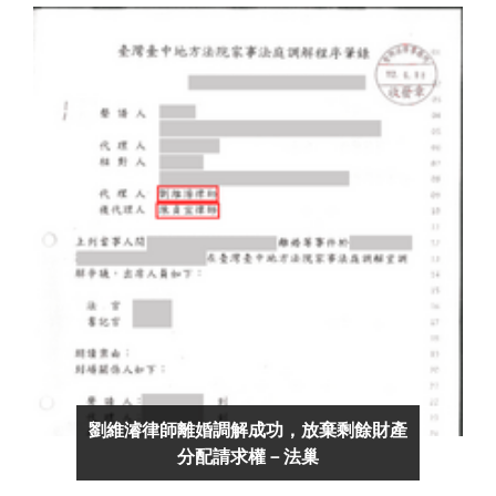
劉維濬律師離婚調解成功，放棄剩餘財產
分配請求權－法巢