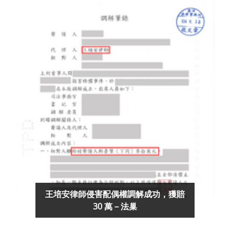
王培安律師侵害配偶權調解成功，獲賠
30 萬－法巢