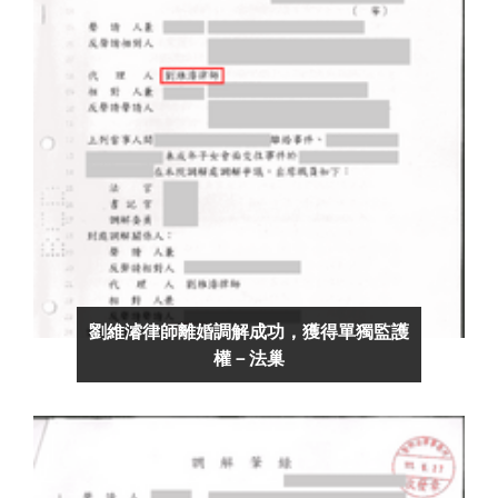
劉維濬律師離婚調解成功，獲得單獨監護
權－法巢