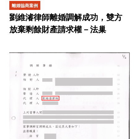
離婚協商案例
劉維濬律師離婚調解成功，雙方
放棄剩餘財產請求權－法巢