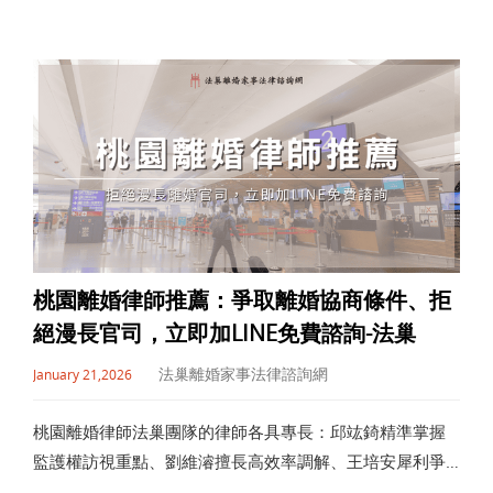
得信任的重要指標。文章也提醒，應避免誇大保證勝訴、
收費不
桃園離婚律師推薦：爭取離婚協商條件、拒
絕漫長官司，立即加LINE免費諮詢-法巢
法巢離婚家事法律諮詢網
January 21,2026
桃園離婚律師法巢團隊的律師各具專長：邱竑錡精準掌握
監護權訪視重點、劉維濬擅長高效率調解、王培安犀利爭
取侵害配偶權賠償、楊富勝與陳貞宜則結合會計與地政背