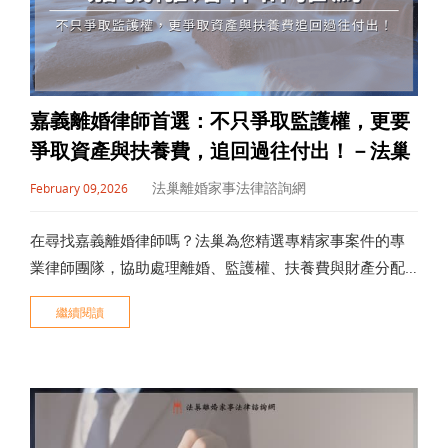
嘉義離婚律師首選：不只爭取監護權，更要
爭取資產與扶養費，追回過往付出！－法巢
法巢離婚家事法律諮詢網
February 09,2026
在尋找嘉義離婚律師嗎？法巢為您精選專精家事案件的專
業律師團隊，協助處理離婚、監護權、扶養費與財產分配
爭議。劉維濬律師擅長監護權爭取與訴訟攻防，能從子女
繼續閱讀
最佳利益切入制定策略；陳貞宜律師具豐富高資產離婚與
剩餘財產分配經驗，重視保護力與執行力；王培安律師擁
有社工