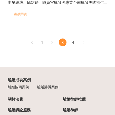
由劉維濬、邱竑錡、陳貞宜律師等專業台南律師團隊提供
服務。專精離婚訴訟、監護權爭取及複雜財產分配，累積
繼續閱讀
超過500件家事案件實績。立即加LINE預約免費法律諮詢，
由法巢為您評估風險，守護您的法律權益。
1
2
3
4
離婚成功案例
離婚協商案例
離婚勝訴案例
關於法巢
離婚律師推薦
離婚訴訟服務
離婚律師