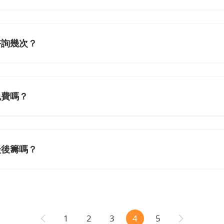
諮詢幾次？
免費嗎？
談後籌嗎？
1
2
3
4
5