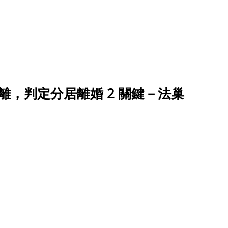
離，判定分居離婚 2 關鍵－法巢