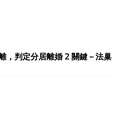
離，判定分居離婚 2 關鍵－法巢