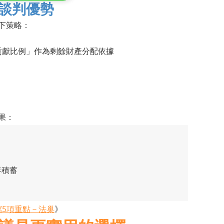
談判優勢
下策略：
貢獻比例」作為剩餘財產分配依據
果：
年積蓄
寫5項重點－法巢
》