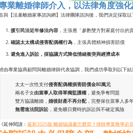
專業離婚律師介入，以法律角度強化
在與【法巢離婚家事諮詢網】法律團隊諮詢後，我們決定採取以
援引民法近年修法內容
，主張應「參酌雙方對家庭付出的
確認太太構成侵害配偶權行為
，主張具體精神損害賠償
避免進入訴訟，採協議方式降低情緒衝突與經濟成本
經由專業協商顧問與離婚律師代表協調，我們成功爭取到以下結
太太一次性支付
侵害配偶權損害賠償金80萬元
兩名子女
由當事人取得單獨監護權
，避免爭奪問題
雙方協議離婚，
婚後財產不再分配
，完整保住當事人多
無需進法院訴訟
，避免曠日費時的訴訟與不確定風險
《延伸閱讀：
最新2025版 離婚協議書怎麼寫？律師專業教學必