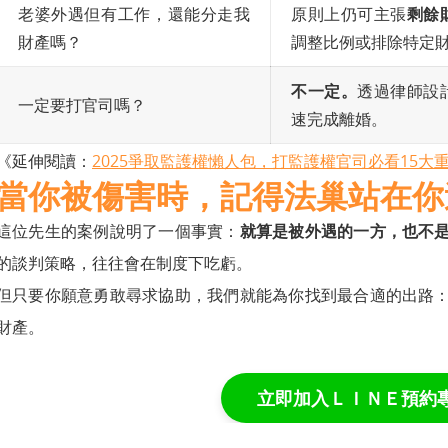
老婆外遇但有工作，還能分走我
原則上仍可主張
剩餘
財產嗎？
調整比例或排除特定
不一定。
透過律師設
一定要打官司嗎？
速完成離婚。
《延伸閱讀：
2025爭取監護權懶人包，打監護權官司必看15大
當你被傷害時，記得法巢站在你
這位先生的案例說明了一個事實：
就算是被外遇的一方，也不
的談判策略，往往會在制度下吃虧。
但只要你願意勇敢尋求協助，我們就能為你找到最合適的出路
財產。
立即加入ＬＩＮＥ預約