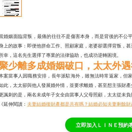
當婚姻面臨背叛，最痛的往往不是傷害本身，而是背後的不公
身上的故事：即便他拼命工作、照顧家庭，老婆卻選擇背叛，甚
所幸，這名先生選擇了專業的法律協助，也成功逆轉困境。
聚少離多成婚姻破口，太太外遇
本案當事人因職務安排，長年派駐海外，雖無法時常返家，但
如此，太太卻與他人發展婚外情，並要求離婚，甚至想主張財產
更諷刺的是，兩名未成年子女全由當事人父母照顧，太太從未負
《延伸閱讀：
夫妻結婚後財產都是共有嗎？結婚必知夫妻剩餘財
立即加入ＬＩＮＥ預約