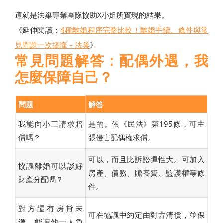
這就是法巢專業團隊協助X小姐所實現的結果。
《延伸閱讀：
4種離婚程序完整比較！離婚手續、條件與常
見問題一次搞懂－法巢
》
常見問題解答：配偶外遇，我
怎麼保障自己？
問題
解答
我能向小三請求賠
是的。依《民法》第195條，可主
償嗎？
張侵害配偶權求償。
可以，而且比訴訟彈性大。可加入
協議離婚可以談好
房產、債務、贍養費、監護權等條
財產分配嗎？
件。
對方還有房貸未
可在協議中約定由對方清償，並保
繳，能讓他一人負