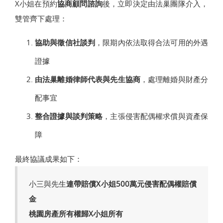
X小姐在預約
協商顧問諮詢
後，立即決定由法巢團隊介入，
雙管齊下處理：
協助與徵信社談判
，限期內依法取得合法可用的外遇
證據
由法巢離婚律師代表與先生協商
，處理離婚與財產分
配事宜
整合證據與談判策略
，主張侵害配偶權求償與資產保
障
最終協議成果如下：
小三與先生
連帶賠償X小姐500萬元侵害配偶權賠償
金
桃園房產所有權歸X小姐所有