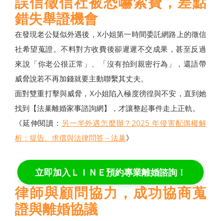
誤信徵信社被恐嚇索費，差點
錯失舉證機會
在發現老公疑似外遇後，X小姐第一時間委託網路上的徵信
社希望蒐證。不料對方收費後卻遲遲不交成果，甚至反過
來說「你老公很正常」、「沒有拍到親密行為」，還語帶
威脅說若不再加錢就要主動聯繫其丈夫。
面對雙重打擊與威脅，X小姐陷入極度徬徨與不安，直到她
找到【法巢離婚家事諮詢網】，才讓整起事件走上正軌。
《延伸閱讀：
另一半外遇怎麼辦？2025 年侵害配偶權解
析：提告、求償與法律問答－法巢
》
立即加入ＬＩＮＥ預約專業離婚諮詢！
律師與顧問協力，成功協商蒐
證與離婚協議