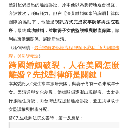
應對配偶提出的離婚訴訟。原本他以為要特地返台出庭、
奔波數次，耗時耗力。但在【法巢離婚家事諮詢網】律師
團隊的協助下，他透過
視訊方式完成家事調解與法院程
序
，最終
成功離婚，並取得子女的監護權與財產保障
，順
利結束婚姻關係、展開新生活。
《延伸閱讀：
最完整離婚訴訟流程 律師不藏私「6大關鍵步
驟」與勝訴秘訣
》
跨國婚姻破裂，人在美國怎麼
離婚？先找對律師是關鍵！
本案委託人C先生常年旅居美國，與妻子育有一名未成年子
女。因溝通與文化差異，婚姻關係逐漸出現裂痕。太太先
行搬離住所後，向台灣法院提起離婚訴訟，並主張爭取子
女監護權與財產分配。
當C先生收到法院文書時，第一反應是：