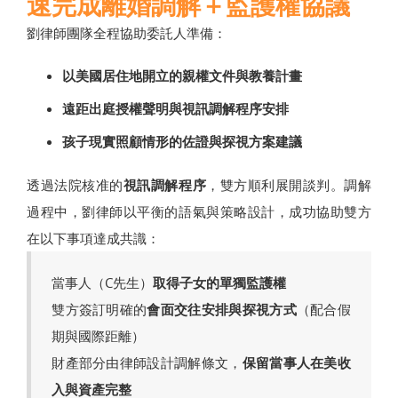
速完成離婚調解＋監護權協議
劉律師團隊全程協助委託人準備：
以美國居住地開立的親權文件與教養計畫
遠距出庭授權聲明與視訊調解程序安排
孩子現實照顧情形的佐證與探視方案建議
透過法院核准的
視訊調解程序
，雙方順利展開談判。調解
過程中，劉律師以平衡的語氣與策略設計，成功協助雙方
在以下事項達成共識：
當事人（C先生）
取得子女的單獨監護權
雙方簽訂明確的
會面交往安排與探視方式
（配合假
期與國際距離）
財產部分由律師設計調解條文，
保留當事人在美收
入與資產完整