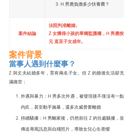
H 男應負擔多少扶養費？
法院判准離婚。
案件結論
Z 女獲得小孩的單獨監護權，H 男應按月給付
元 直至子女成年。
案件背景
當事人遇到什麼事？
Z 與丈夫結婚多年，育有兩名子女。但 Z 的婚後生活卻充
滿痛苦：
外遇與暴力：H 男多次外遇，被發現後不僅沒有一點
內疚，甚至動手施暴，還多次威脅要離婚
持續騷擾：H 男離家後，仍然前往 Z 的住處騷擾，並
傳送辱罵訊息與自殘照片，導致女兒心生畏懼