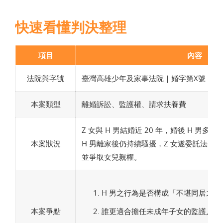
快速看懂判決整理
項目
內容
法院與字號
臺灣高雄少年及家事法院｜婚字第X號
本案類型
離婚訴訟、監護權、請求扶養費
Z 女與 H 男結婚近 20 年，婚後 H 男多
本案狀況
H 男離家後仍持續騷擾，Z 女遂委託法巢
鄭
並爭取女兒親權。
H 男之行為是否構成「不堪同居之虐
本案爭點
誰更適合擔任未成年子女的監護人？