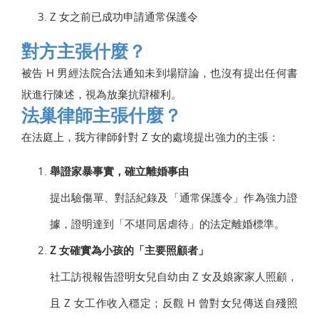
Z 女之前已成功申請通常保護令
對方主張什麼？
被告 H 男經法院合法通知未到場辯論，也沒有提出任何書
狀進行陳述，視為放棄抗辯權利。
法巢律師主張什麼？
在法庭上，我方律師針對 Z 女的處境提出強力的主張：
舉證家暴事實，確立離婚事由
提出驗傷單、對話紀錄及「通常保護令」作為強力證
據，證明達到「不堪同居虐待」的法定離婚標準。
Z 女確實為小孩的「主要照顧者」
社工訪視報告證明女兒自幼由 Z 女及娘家家人照顧，
且 Z 女工作收入穩定；反觀 H 曾對女兒傳送自殘照